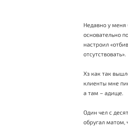
Недавно у меня 
основательно п
настроил «отбив
отсутствовать».
Хз как так вышл
клиенты мне пис
а там – адище.
Один чел с деся
обругал матом, 