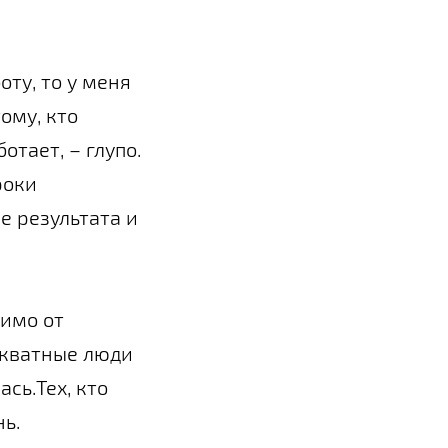
оту, то у меня
ому, кто
отает, – глупо.
роки
е результата и
симо от
екватные люди
сь.Тех, кто
ь.