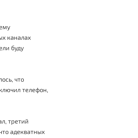
нему
ых каналах
ели буду
ось, что
включил телефон,
ал, третий
 что адекватных